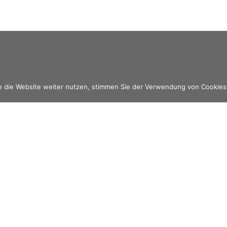
e die Website weiter nutzen, stimmen Sie der Verwendung von Cookies
Leistungen
Eheberatung & Paarberatung