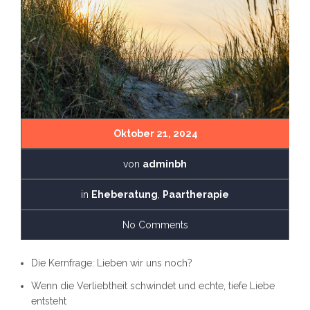
Oktober 21, 2024
von
adminbh
in
Eheberatung
,
Paartherapie
No Comments
Die Kernfrage: Lieben wir uns noch?
Wenn die Verliebtheit schwindet und echte, tiefe Liebe
entsteht